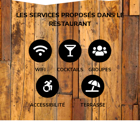
LES SERVICES PROPOSÉS DANS LE
RESTAURANT
WIFI
COCKTAILS
GROUPES
ACCESSIBILITÉ
TERRASSE