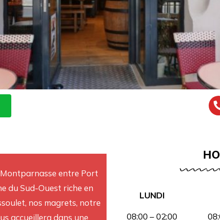
HO
 Montparnasse entre Port
ine du Sud-Ouest riche en
LUNDI
soulet, nos magrets, notre
08:00 – 02:00
08:
s accueillera dans une