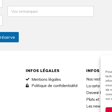
 réserve
INFOS LÉGALES
INFOS
Pour
tech
Nos restaurant
Mentions légales
info
Politique de confidentialité
nous
La carte
de n
Devenir franchi
cons
sur 
Plats et saveur
Les news