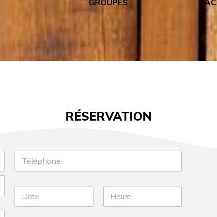
G
GROUPES
AC
RÉSERVATION