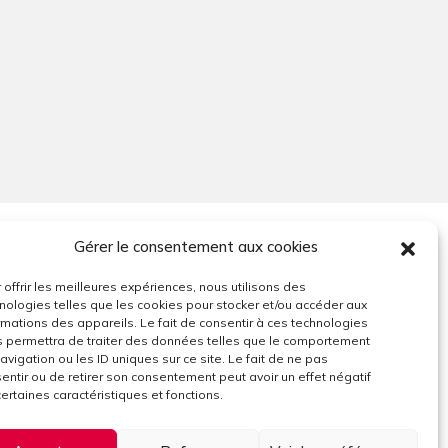
Gérer le consentement aux cookies
UNE QUESTION ?
 offrir les meilleures expériences, nous utilisons des
nologies telles que les cookies pour stocker et/ou accéder aux
s
N’hésitez pas à nous contacter par
rmations des appareils. Le fait de consentir à ces technologies
email.
 permettra de traiter des données telles que le comportement
avigation ou les ID uniques sur ce site. Le fait de ne pas
sé
entir ou de retirer son consentement peut avoir un effet négatif
certaines caractéristiques et fonctions.
s
Contactez-nous