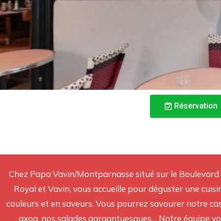
Réservation
Chez Papa Vavin/Montparnasse situé sur le Boulevard
Royal et Vavin, vous accueille pour déguster une cuis
couleurs et en saveurs. Vous pourrez savourer notre cas
axoa, nos salades gargantuesques… Notre équipe vou